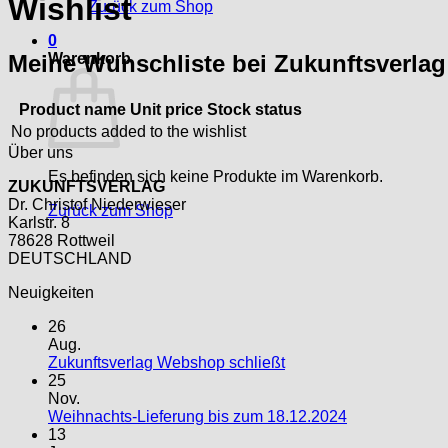
Wishlist
Zurück zum Shop
0
Meine Wunschliste bei Zukunftsverlag
Warenkorb
Product name
Unit price
Stock status
No products added to the wishlist
Über uns
Es befinden sich keine Produkte im Warenkorb.
ZUKUNFTSVERLAG
Dr. Christof Niederwieser
Zurück zum Shop
Karlstr. 8
78628 Rottweil
DEUTSCHLAND
Neuigkeiten
26
Aug.
Zukunftsverlag Webshop schließt
25
Nov.
Weihnachts-Lieferung bis zum 18.12.2024
13