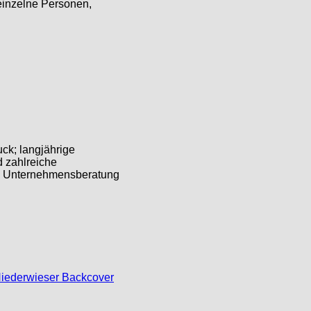
einzelne Personen,
uck; langjährige
d zahlreiche
che Unternehmensberatung