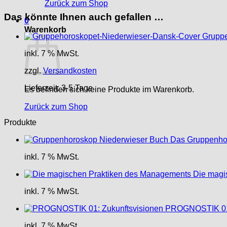
Zurück zum Shop
Das könnte Ihnen auch gefallen …
0
Warenkorb
Gruppeh
inkl. 7 % MwSt.
zzgl.
Versandkosten
Lieferzeit:
3-5 Tage
Es befinden sich keine Produkte im Warenkorb.
Zurück zum Shop
Produkte
Das Gruppenhoro
inkl. 7 % MwSt.
Die magi
inkl. 7 % MwSt.
PROGNOSTIK 01:
inkl. 7 % MwSt.